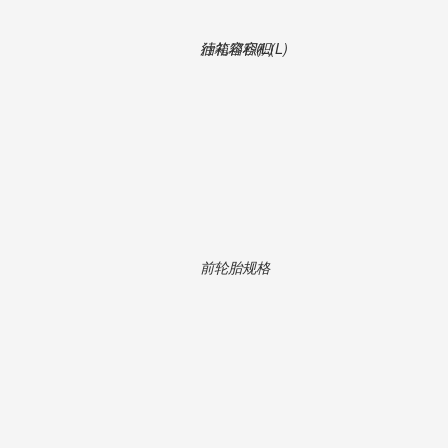
行礼箱容积(L)
油箱容积(L)
前轮胎规格