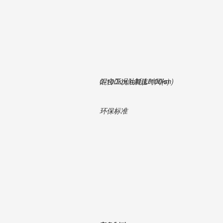
0-100km/h加速时间(s)
混合工况油耗(L/100km)
环保标准