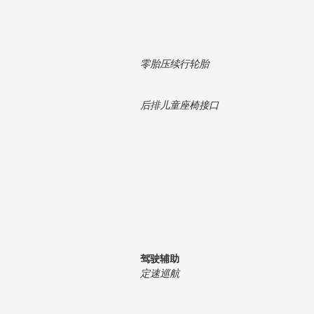
零胎压续行轮胎
后排儿童座椅接口
驾驶辅助
定速巡航