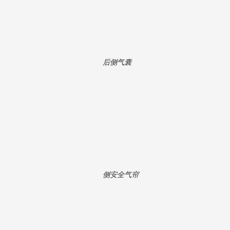
后侧气囊
侧安全气帘