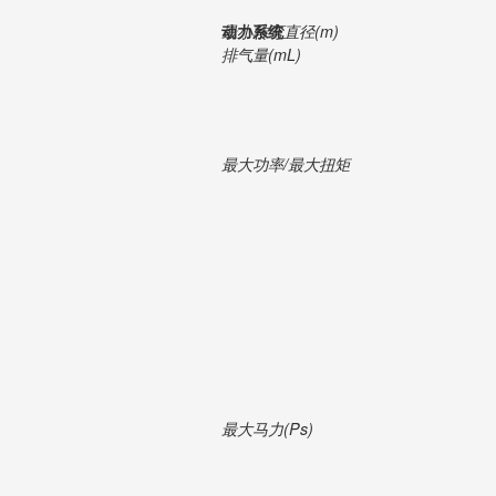
最小转弯直径(m)
动力系统
排气量(mL)
最大功率/最大扭矩
最大马力(Ps)