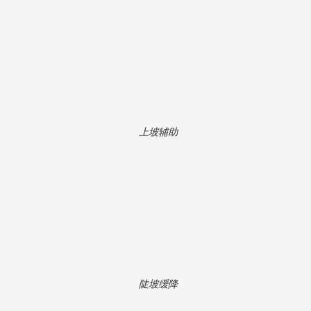
上坡辅助
陡坡缓降