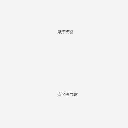
膝部气囊
安全带气囊