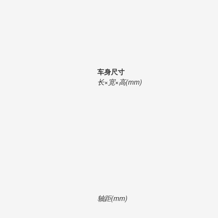
车身尺寸
长×宽×高(mm)
轴距(mm)