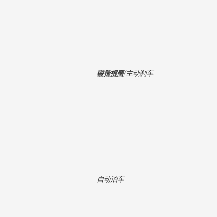
碰撞报警/主动刹车
疲劳提醒
自动泊车