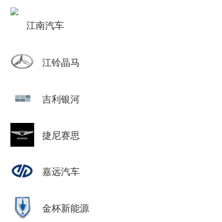
江南汽车
江铃晶马
吉利银河
捷尼赛思
嘉远汽车
金杯新能源