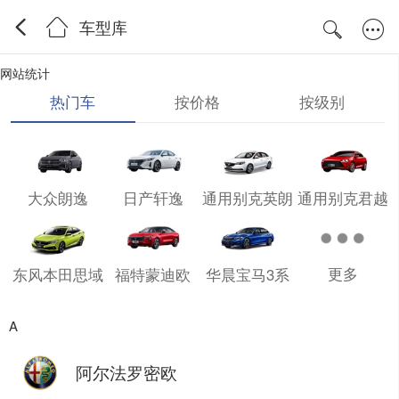
车型库
网站统计
热门车
按价格
按级别
大众朗逸
日产轩逸
通用别克英朗
通用别克君越
更多
东风本田思域
福特蒙迪欧
华晨宝马3系
A
阿尔法罗密欧