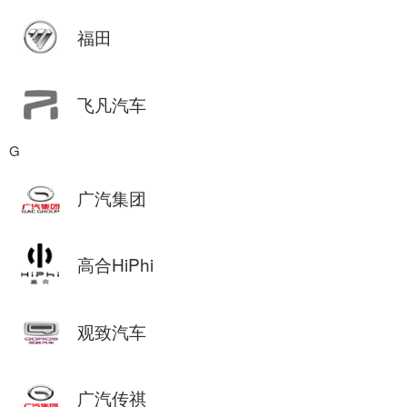
福田
飞凡汽车
G
广汽集团
高合HiPhi
观致汽车
广汽传祺