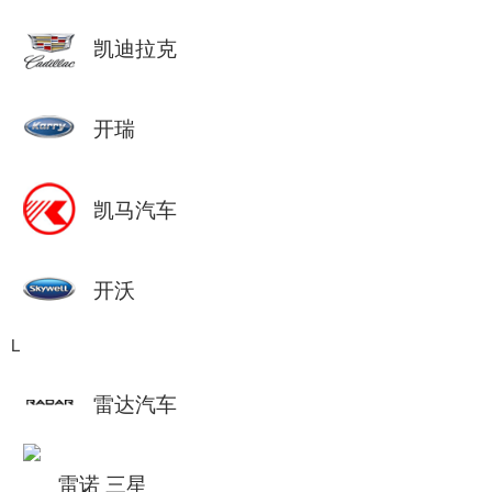
凯迪拉克
开瑞
凯马汽车
开沃
L
雷达汽车
雷诺 三星