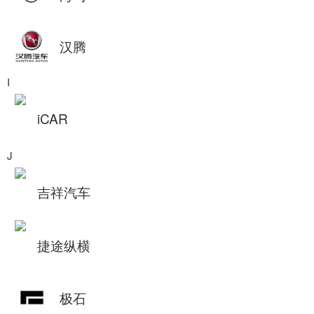
汉腾
I
iCAR
J
吉祥汽车
捷途纵横
极石