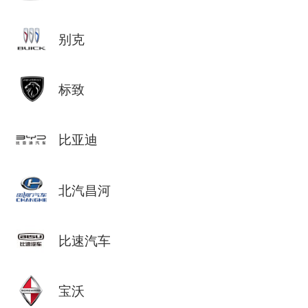
别克
标致
比亚迪
北汽昌河
比速汽车
宝沃