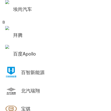
埃尚汽车
B
拜腾
百度Apollo
百智新能源
北汽瑞翔
宝骐