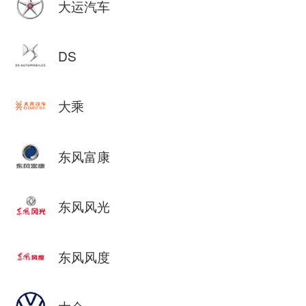
大运汽车
DS
大乘
东风富康
东风风光
东风风度