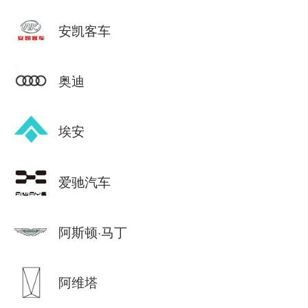
安凯客车
奥迪
埃安
爱驰汽车
阿斯顿·马丁
阿维塔