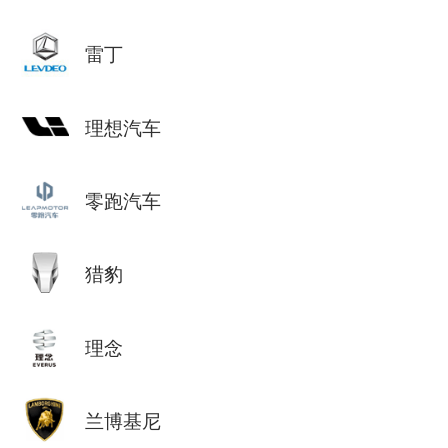
雷丁
理想汽车
零跑汽车
猎豹
理念
兰博基尼