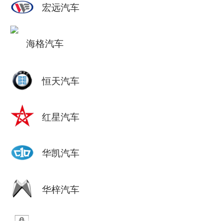
宏远汽车
海格汽车
恒天汽车
红星汽车
华凯汽车
华梓汽车