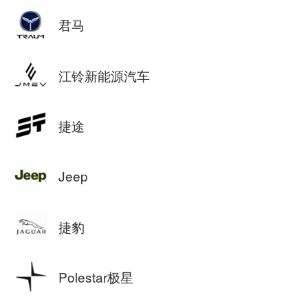
君马
江铃新能源汽车
捷途
Jeep
捷豹
Polestar极星