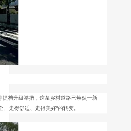
等提档升级举措，这条乡村道路已焕然一新：
全、走得舒适、走得美好”的转变。