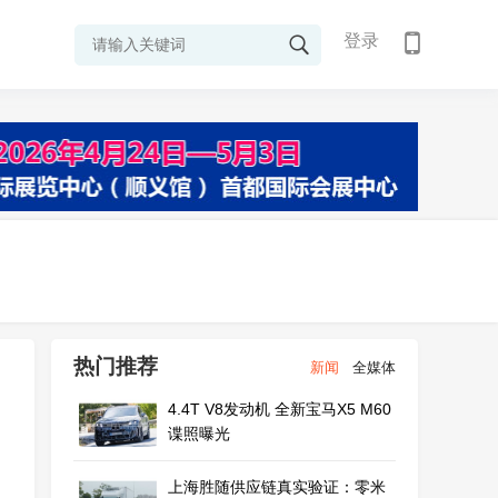
登录
热门推荐
新闻
全媒体
4.4T V8发动机 全新宝马X5 M60
谍照曝光
上海胜随供应链真实验证：零米