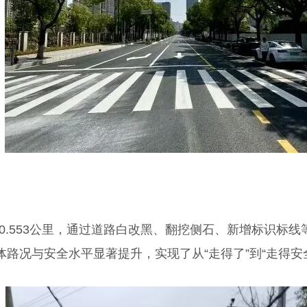
.553公里，通过道路白改黑、翻挖侧石、新增标识标线
路况与安全水平显著提升，实现了从“走得了”到“走得安