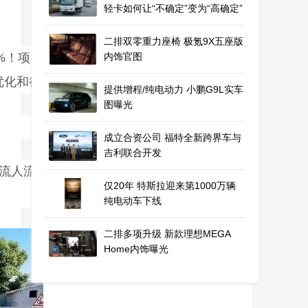
轻卡如何让“不确定”变为“高确定”
二排双零重力座椅 极氪9X五座版
%！项目实际完成里程突破206公里，超额达成
内饰官图
优化和行车体验提升方面取得显著成效。
提供增程/纯电动力 小鹏G9L实车
图曝光
成立合资公司 福特全新跨界车与
吉利联合开发
流人流密集区域，经系统性改造后重焕生机，
仅20年 特斯拉迎来第1000万辆
纯电动车下线
二排多项升级 新款理想MEGA
Home内饰曝光