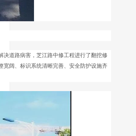
解决道路病害，芝江路中修工程进行了翻挖修
整宽阔、标识系统清晰完善、安全防护设施齐