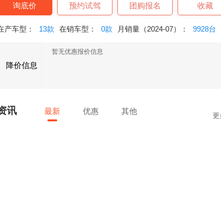
询底价
预约试驾
团购报名
收藏
在产车型：
13款
在销车型：
0款
月销量（2024-07）：
9928台
暂无优惠报价信息
降价信息
资讯
最新
优惠
其他
更