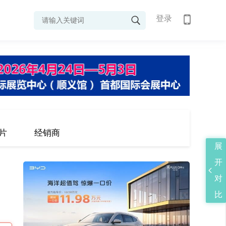
登录
片
经销商
展
开
对
比