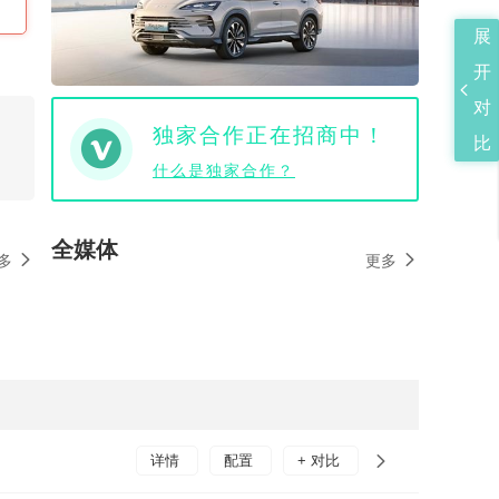
展
开
对
独家合作正在招商中！
比
什么是独家合作？
全媒体
多
更多
详情
配置
+ 对比