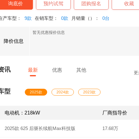
询底价
预约试驾
团购报名
收藏
在产车型：
9款
在销车型：
0款
月销量（）：
0台
暂无优惠报价信息
降价信息
资讯
最新
优惠
其他
更
车型
2025款
2024款
2023款
电动机：218kW
厂商指导价
2025款 625 后驱长续航Max科技版
17.68万