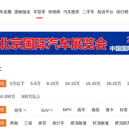
车友圈
团购报名
车型库
经销商
汽车图库
二手车
投诉平台
排行榜
车
限
5万以下
5-8万
8-10万
10-15万
15-20万
20-25万
50-300万
300万以上
限
MPV
跑车
微面
微卡
轻客
轿车
SUV
限
两厢
三箱
掀背
旅行车
硬顶敞篷
软顶敞篷
硬顶跑