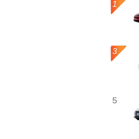
1
保时捷
宝马
3
奔驰
本田
别克
5
标致
比亚迪
北汽昌河