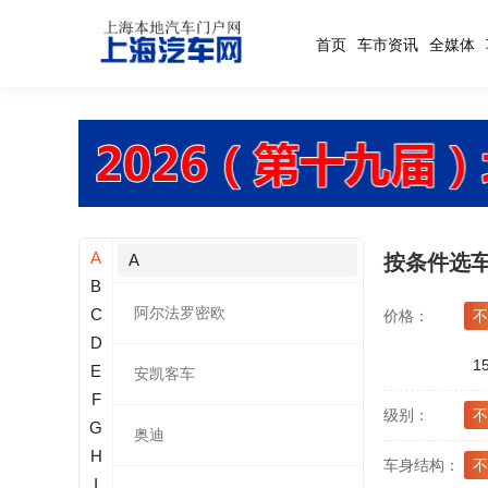
首页
车市资讯
全媒体
A
A
按条件选
B
阿尔法罗密欧
C
价格：
不
D
1
E
安凯客车
F
级别：
不
G
奥迪
H
车身结构：
不
I