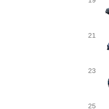
19
橙仕
长安启源
21
曹操汽车
D
大力牛魔王
23
东风奕派
电动屋
东风纳米
25