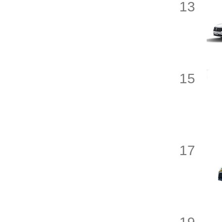
13
C
长安跨越
成功汽车
15
长安凯程
长安
17
长城
长安欧尚
创维汽车