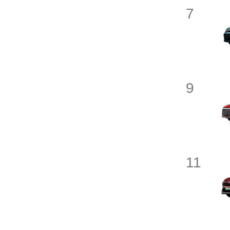
7
北汽幻速
北汽新能源
北京汽车
9
BRABUS巴博斯
北京越野
11
宝骏
北京汽车制造厂
宾利