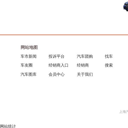
大通
东风小康
东风风行
网站地图
东风风神
车市新闻
投诉平台
汽车团购
找车
车友圈
经销商入口
经销商
搜索
道奇(进口)
汽车图库
会员中心
关于我们
东南汽车
E
212
上海汽车
F
网站统计