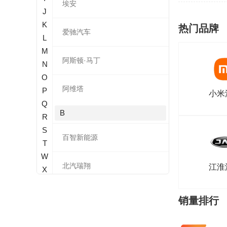
埃安
J
K
热门品牌
爱驰汽车
L
M
阿斯顿·马丁
N
O
阿维塔
P
小米
Q
B
R
S
百智新能源
T
W
北汽瑞翔
江淮
X
Y
宝骐
Z
销量排行
奔腾