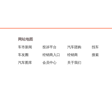
保时捷
宝马
网站地图
奔驰
车市新闻
投诉平台
汽车团购
找车
本田
车友圈
经销商入口
经销商
搜索
汽车图库
会员中心
关于我们
别克
标致
比亚迪
北汽昌河