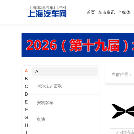
首页
车市资讯
全媒体
A
A
当前位置：
B
阿尔法罗密欧
C
D
E
安凯客车
F
G
奥迪
H
小鹏汽
I