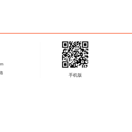
om
路
手机版