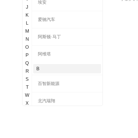
埃安
J
K
爱驰汽车
L
M
阿斯顿·马丁
N
O
阿维塔
P
Q
B
R
S
百智新能源
T
W
北汽瑞翔
X
Y
宝骐
Z
奔腾