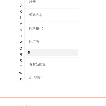
埃安
J
K
爱驰汽车
L
M
阿斯顿·马丁
N
O
阿维塔
P
Q
B
R
S
百智新能源
T
W
北汽瑞翔
X
Y
宝骐
Z
奔腾