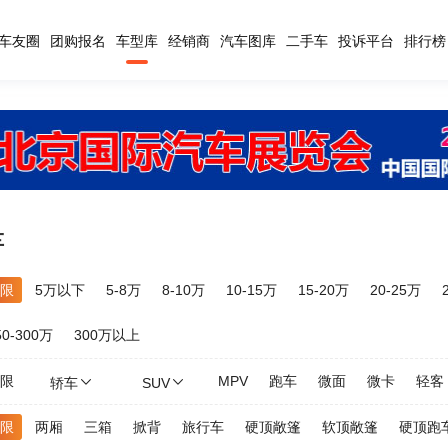
车友圈
团购报名
车型库
经销商
汽车图库
二手车
投诉平台
排行榜
车
限
5万以下
5-8万
8-10万
10-15万
15-20万
20-25万
50-300万
300万以上
限
MPV
跑车
微面
微卡
轻客
轿车
SUV
限
两厢
三箱
掀背
旅行车
硬顶敞篷
软顶敞篷
硬顶跑