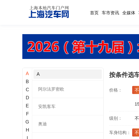
首页
车市资讯
全媒体
A
A
按条件选
B
阿尔法罗密欧
C
价格：
不
D
1
E
安凯客车
F
级别：
不
G
奥迪
H
车身结构：
不
I