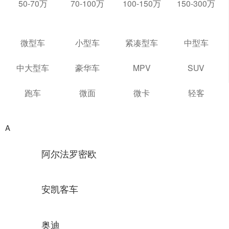
50-70万
70-100万
100-150万
150-300万
微型车
小型车
紧凑型车
中型车
中大型车
豪华车
MPV
SUV
跑车
微面
微卡
轻客
A
阿尔法罗密欧
安凯客车
奥迪