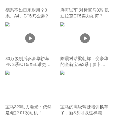
德系不如日系耐用？3
胖哥试车 对标宝马3系 凯
系、A4、CT5怎么选？
迪拉克CT5实力如何？
30万级别后驱豪华轿车
陈震对话梁朝辉：变豪华
PK 3系/CT5/XEL谁更
的全新宝马3系 | 萝卜报
强？
告
宝马320动力曝光：依然
宝马的高级驾驶培训换车
是4缸2.0T发动机！
了，新3系可以这样漂